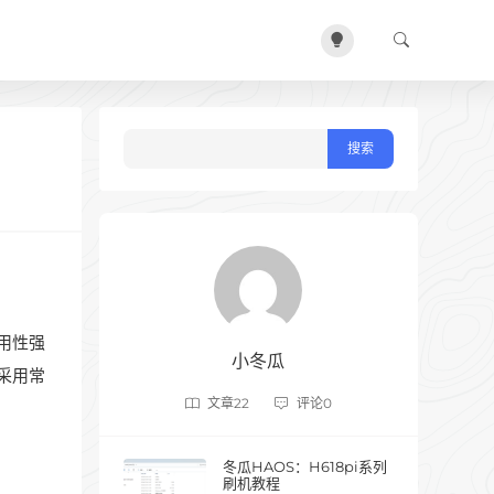
用性强
小冬瓜
件采用常
文章
22
评论
0
冬瓜HAOS：H618pi系列
刷机教程