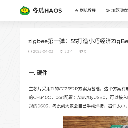
冬瓜HAOS
🔥 刷机教程
🧩 加载项教
zigbee第一弹：55打造小巧经济ZigB
2025-04-03
3,314
0
一. 硬件
主芯片采用TI的CC2652P方案为基础，这个方
的CH340C，port配置：/dev/ttyUSB0，可以
规的0603，考虑到大家会自己手动焊接，器件太小