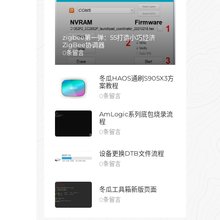
zigbee第一弹：55打造小巧经济
ZigBee协调器
0条留言
冬瓜HAOS通刷S905X3方
案教程
0条留言
AmLogic系列底包烧录流
程
0条留言
设备更换DTB文件流程
0条留言
冬瓜工具箱新版页面
0条留言