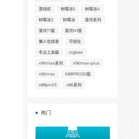
游戏机
树莓派5
树莓派4
树莓派3
树莓派
斐讯系列
斐讯T1版
斐讯N1版
懒人包烧录
可视化
冬瓜工具箱
zigbee
x96max系列
x96max-plus
x96max
X88PRO20版
x88pro13
x86系列
热门